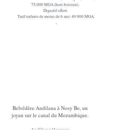
75.000 MGA (hors boisson).
Digestif offert.
Tarif enfants de moins de 6 ans: 40 000 MGA.
.
Belvédère Andilana à Nosy Be, un
joyau sur le canal du Mozambique.
Andilana/Ampasy
207 Nosy Be,
Madagascar