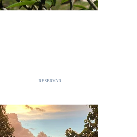
Andilana Belvedere ofrece un
cuadro excepcional con una vista
impenetrable del mar desde todas
las habitaciones. Situado a sólo
50 pasos de la playa. Cada
mañana,
despiértese
con los trinos
de los pájaros y déjese impregnar
por lo natural del entorno.
RESERVAR
La playa de Andilana es un
verdadero
paraíso
tropical.
Disfrutaran de la dulce brisa y de